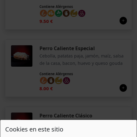
Contiene Alérgenos
9.50 €
Perro Caliente Especial
Cebolla, patatas paja, jamón, maíz, salsa
de la casa, bacon, huevo y queso gouda
Contiene Alérgenos
8.00 €
Perro Caliente Clásico
Cebolla, patatas paja, jamón, maíz, salsa
Cookies en este sitio
de la casa y queso gouda